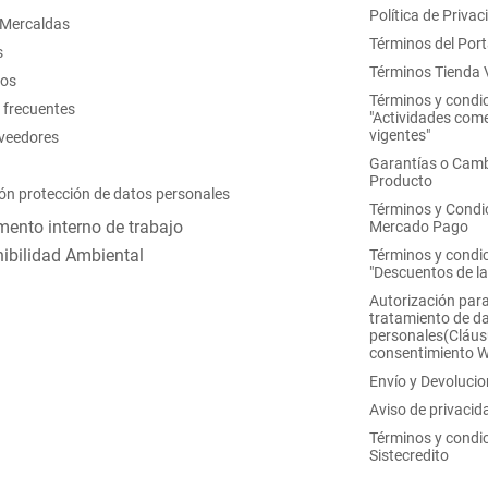
Política de Privac
 Mercaldas
Términos del Port
s
Términos Tienda V
nos
Términos y condi
 frecuentes
"Actividades come
vigentes"
oveedores
Garantías o Camb
Producto
ón protección de datos personales
Términos y Condi
ento interno de trabajo
Mercado Pago
ibilidad Ambiental
Términos y condi
"Descuentos de l
Autorización para
tratamiento de d
personales(Cláus
consentimiento 
Envío y Devoluci
Aviso de privacid
Términos y condi
Sistecredito