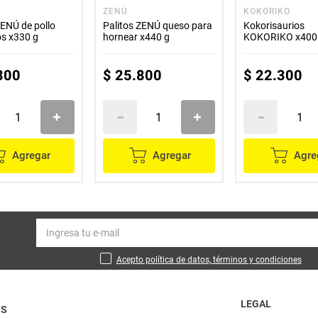
ZENÚ
KOKORIKO
ZENÚ de pollo
Palitos ZENÚ queso para
Kokorisaurios
s x330 g
hornear x440 g
KOKORIKO x400
300
$
25
.
800
$
22
.
300
Agregar
Agregar
Agre
Acepto política de datos, términos y condiciones
LEGAL
OS