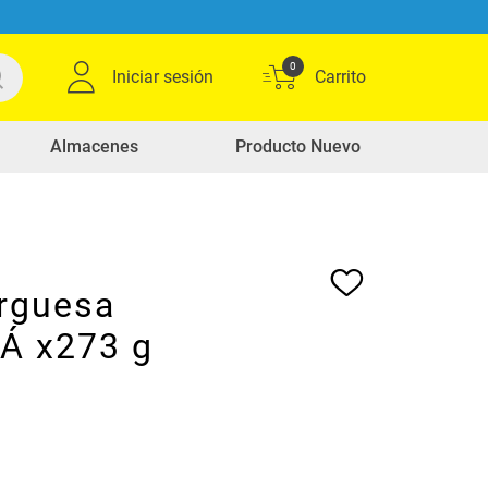
0
Iniciar sesión
Almacenes
Producto Nuevo
rguesa
Á x273 g