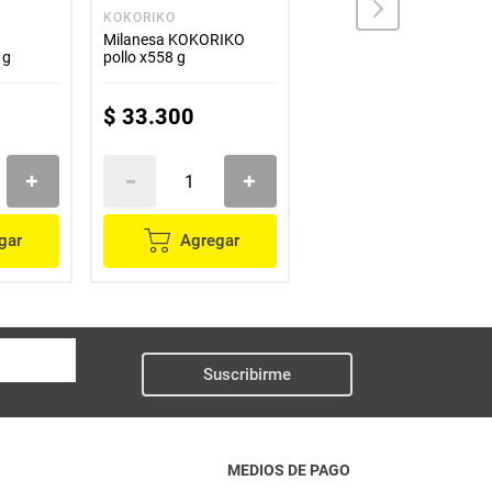
KOKORIKO
KOKORIKO
Milanesa KOKORIKO
Pinchos KOKORIKO pollo
 g
pollo x558 g
x312 g
$
33
.
300
$
23
.
900
gar
Agregar
Agregar
Suscribirme
MEDIOS DE PAGO