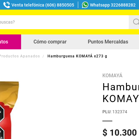
Venta telefónica (606) 8850505
Whatsapp 3226888282
uscas?
s buscados
atos
Cómo comprar
Puntos Mercaldas
Productos Apanados
Hamburguesa KOMAYÁ x273 g
KOMAYÁ
Hambu
KOMAY
PLU
:
132374
$
10
.
300