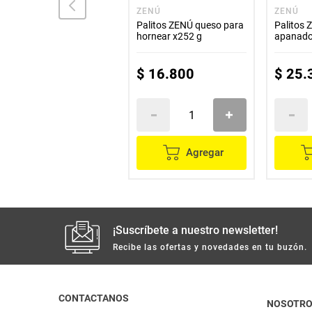
ZENÚ
ZENÚ
ZENÚ
Nuggets ZENÚ pollo
Palitos ZENÚ queso para
Palitos 
apanado x512 g
hornear x252 g
apanado
$
35
.
100
$
16
.
800
$
25
.
Agregar
Agregar
¡Suscríbete a nuestro newsletter!
Recibe las ofertas y novedades en tu buzón.
CONTACTANOS
NOSOTR