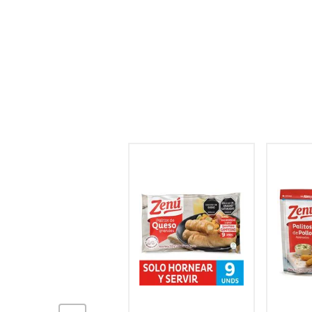
hogar
tecnología
moda
deportes
juguetería