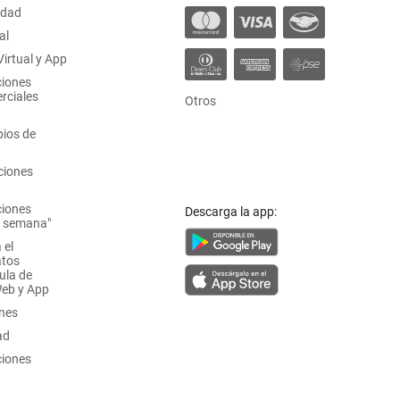
idad
al
irtual y App
ciones
rciales
Otros
ios de
ciones
ciones
Descarga la app:
a semana"
 el
atos
ula de
Web y App
ones
ad
ciones