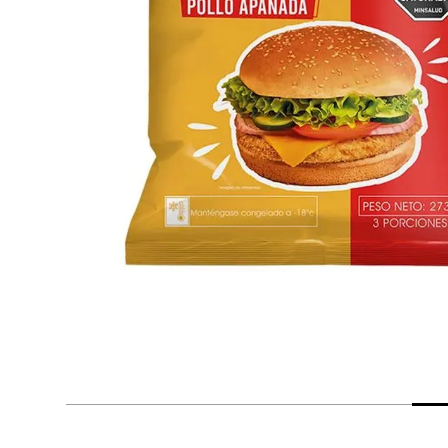
despensa
Arroz
Mantequilla
lácteos y refrigerados
vinos y licores
cuidado del bebé
mascotas
limpieza
cuidado personal
otros