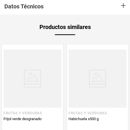
+
(magnesio, potasio, calcio, hierro y zinc), fibra y aminoácidos. Se destaca
Datos Técnicos
por su contenido en ácido fólico, recomendado para embarazadas. Es
depurativa y ayuda a eliminar las toxinas que el cuerpo no necesita. Ideal
como ingrediente en ensaladas
Unidad de
un
Productos similares
medida
Multiplicador
1
PUM - Medida
500
Peso Neto
500
Producto (kg)
PUM - Unidad
Gramo
de Medida
FRUTAS Y VERDURAS
FRUTAS Y VERDURAS
Frijol verde desgranado
Habichuela x500 g