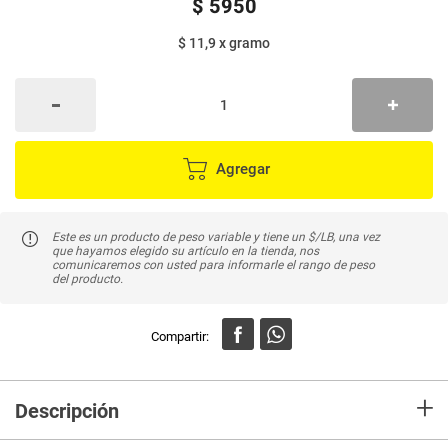
$
5950
$ 11,9
x
gramo
Agregar
Este es un producto de peso variable y tiene un $/LB, una vez
que hayamos elegido su artículo en la tienda, nos
comunicaremos con usted para informarle el rango de peso
del producto.
+
Descripción
Habichuela es rica en proteínas, vitaminas (grupo B), minerales