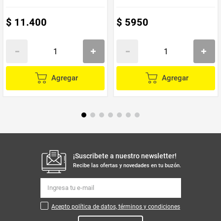
$
11
.
400
$
5950
Agregar
Agregar
¡Suscribete a nuestro newsletter!
Recibe las ofertas y novedades en tu buzón.
Acepto política de datos, términos y condiciones