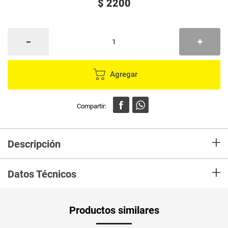
$
2200
Agregar
+
Descripción
En mercaldas compra Guayaba pera paquete
+
Datos Técnicos
Productos similares