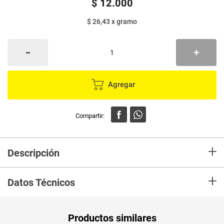
$
12
.
000
$ 26,43
x
gramo
Agregar
+
Descripción
Fabricantes de pulpa de fruta Colombiana,más de 20 años
+
exportando.Con Frugy tendrás una experiencia gastronómica, encontrarás
Datos Técnicos
tips y recetas para que puedas realizar diferentes preparaciones ¡Ideales
para compartir en familia!
Peso Neto
454
Productos similares
Producto (kg)