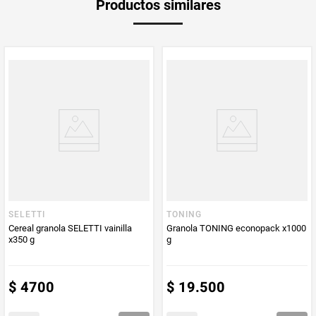
Productos similares
medida
Multiplicador
1
PUM - Medida
400
Peso Neto
400
Producto (kg)
PUM - Unidad
Gramo
de Medida
SELETTI
TONING
Cereal granola SELETTI vainilla
Granola TONING econopack x1000
x350 g
g
$
4700
$
19
.
500