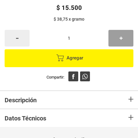
$
15
.
500
$ 38,75
x
gramo
Agregar
+
Descripción
Granola EL TRIGAL light endulzada con stevia x400 g
+
Datos Técnicos
Unidad de
un