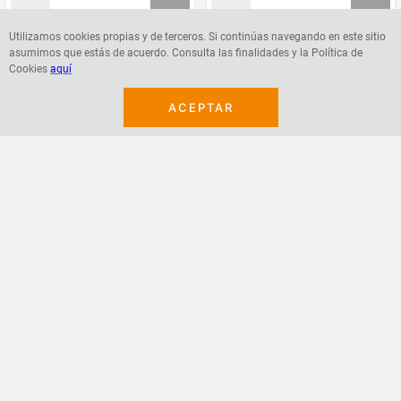
Utilizamos cookies propias y de terceros. Si continúas navegando en este sitio
asumimos que estás de acuerdo. Consulta las finalidades y la Política de
Agregar
Agregar
Cookies
aquí
ACEPTAR
¡Suscribete a nuestro newsletter!
Recibe las ofertas y novedades en tu buzón.
Acepto política de datos, términos y condiciones
Suscribirme