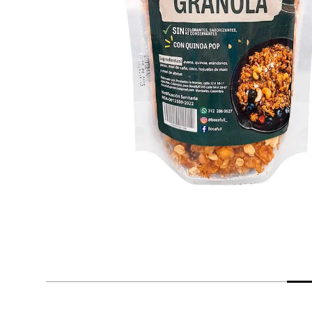
despensa
Arroz
Mantequilla
lácteos y refrigerados
vinos y licores
cuidado del bebé
mascotas
limpieza
cuidado personal
otros