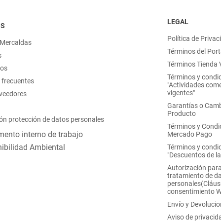
LEGAL
OS
Política de Privac
 Mercaldas
Términos del Port
s
Términos Tienda V
nos
Términos y condi
 frecuentes
"Actividades come
vigentes"
oveedores
Garantías o Camb
Producto
ón protección de datos personales
Términos y Condi
ento interno de trabajo
Mercado Pago
ibilidad Ambiental
Términos y condi
"Descuentos de l
Autorización para
tratamiento de d
personales(Cláus
consentimiento 
Envío y Devoluci
Aviso de privacid