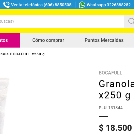
Venta telefónica (606) 8850505
Whatsapp 3226888282
uscas?
s buscados
atos
Cómo comprar
Puntos Mercaldas
anola BOCAFULL x250 g
BOCAFULL
Granol
x250 g
PLU
:
131344
$
18
.
500