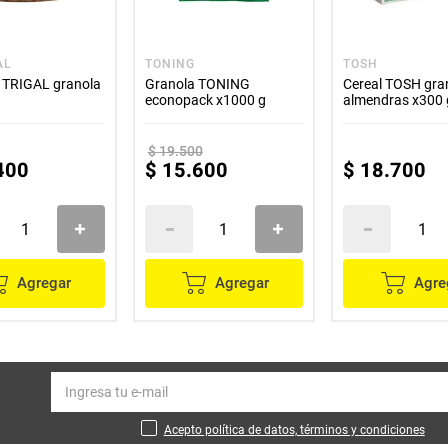
AL
TONING
TOSH
l TRIGAL granola
Granola TONING
Cereal TOSH gra
econopack x1000 g
almendras x300 
$
19
.
500
400
$
15
.
600
$
18
.
700
Agregar
Agregar
Agre
Acepto política de datos, términos y condiciones