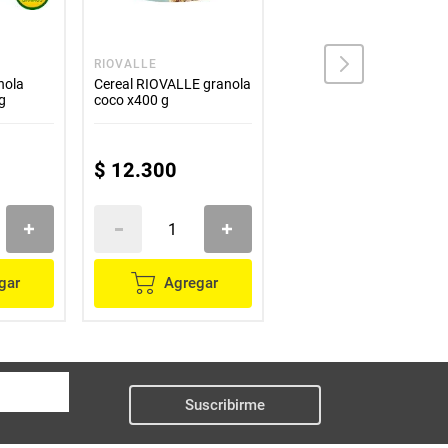
RIOVALLE
ORIGAMI
nola
Cereal RIOVALLE granola
Cereal ORIGAMI frutos
g
coco x400 g
amarillos 6 unds x23 g
c/u
$
12
.
300
$
10
.
900
gar
Agregar
Agregar
Suscribirme