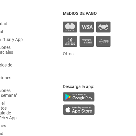
MEDIOS DE PAGO
idad
al
irtual y App
ciones
rciales
Otros
ios de
ciones
Descarga la app:
ciones
a semana"
 el
atos
ula de
Web y App
ones
ad