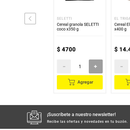
TOSH
SELETTI
EL TRIG
Cereal granola TOSH
Cereal granola SELETTI
Cereal E
fresa x300 g
coco x350 g
x400 g
$
18
.
700
$
4700
$
14
.
Agregar
Agregar
¡Suscríbete a nuestro newsletter!
Recibe las ofertas y novedades en tu buzón.