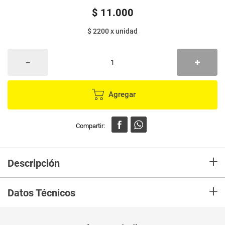
$
11
.
000
$ 2200
x
unidad
Agregar
+
Descripción
En mercaldas compra Globos MOMENTY oso-moño-flor-arcoiris x5 unds
+
JAR
Datos Técnicos