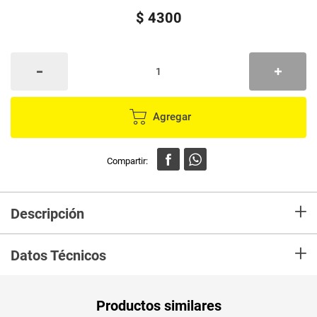
$
4300
Agregar
+
Descripción
En mercaldas compra Globos MOMENTY 27" estrella oro rosa JARH2591-
+
OR
Datos Técnicos
Productos similares