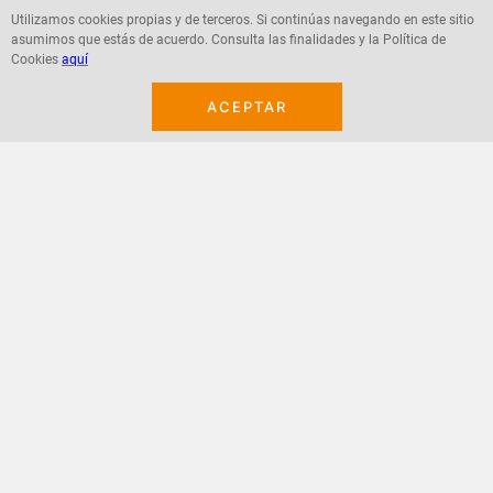
Utilizamos cookies propias y de terceros. Si continúas navegando en este sitio
asumimos que estás de acuerdo. Consulta las finalidades y la Política de
Agregar
Agregar
Cookies
aquí
ACEPTAR
¡Suscribete a nuestro newsletter!
Recibe las ofertas y novedades en tu buzón.
Acepto política de datos, términos y condiciones
Suscribirme
+
CONTACTANOS