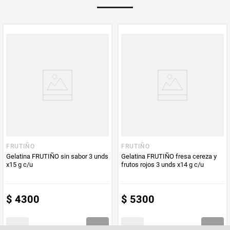
Multiplicador
1
PUM - Medida
12
Peso Neto
12
Producto (kg)
PUM - Unidad
Gramo
de Medida
FRUTIÑO
FRUTIÑO
Gelatina FRUTIÑO sin sabor 3 unds
Gelatina FRUTIÑO fresa cereza y
x15 g c/u
frutos rojos 3 unds x14 g c/u
$
4300
$
5300