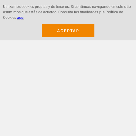
Utilizamos cookies propias y de terceros. Si continúas navegando en este sitio
asumimos que estás de acuerdo. Consulta las finalidades y la Política de
Agregar
Agregar
Cookies
aquí
ACEPTAR
¡Suscribete a nuestro newsletter!
Recibe las ofertas y novedades en tu buzón.
Acepto política de datos, términos y condiciones
Suscribirme
+
CONTACTANOS