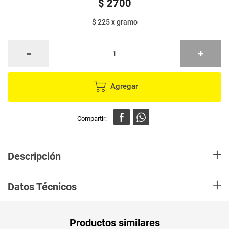
$
2700
$ 225
x
gramo
Agregar
+
Descripción
EL PRECIO ES POR UNIDAD. Es una fuente de calcio, magnesio, fósforo,
+
silicio y otros minerales que ayudan a reconstruir y fortalecer el sistema
Datos Técnicos
óseo. Favorece una adecuada digestión. Contiene un aminoácido llamado
glicina que estimula el ácido en el estómago necesario para la digestión y
asimilación de nutrientes.
Unidad de
un
Productos similares
medida