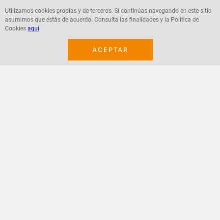
$
5300
$
5600
Utilizamos cookies propias y de terceros. Si continúas navegando en este sitio
asumimos que estás de acuerdo. Consulta las finalidades y la Política de
Cookies
aquí
ACEPTAR
Agregar
Agregar
¡Suscribete a nuestro newsletter!
Recibe las ofertas y novedades en tu buzón.
Acepto política de datos, términos y condiciones
Suscribirme