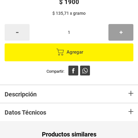
$
1900
$ 135,71
x
gramo
Agregar
+
Descripción
Frutiño es la marca lider de refrescos en polvo, disfruta de la gelatina en
+
diferentes sabores, te brinda economía, rendimiento, una gran variedad de
Datos Técnicos
sabores a fruta, no tiene conservantes y viene con vitaminas.
Peso Neto
14
Productos similares
Producto (kg)