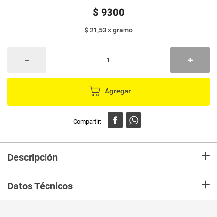
$
9300
$ 21,53
x
gramo
Agregar
+
Descripción
Gelatina Boggy es un producto de consistencia blanda y brillante
+
adicionada con nutrimix: Zinc, vitamina B12 y ácido fólico. El consumo de
Datos Técnicos
Zinc y el ácido fólico aportan al crecimiento y al sistema inmune. La
vitamina B12 es un nutriente que contribuye al crecimiento y al buen
funcionamiento del sistema nervioso.
Unidad de
un