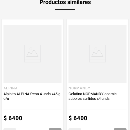
Productos similares
medida
Multiplicador
1
PUM - Medida
432
Peso Neto
432
Producto (kg)
PUM - Unidad
Gramo
de Medida
ALPINA
NORMANDY
Alpinito ALPINA fresa 4 unds x45 g
Gelatina NORMANDY cosmic
c/u
sabores surtidos x4 unds
$
6400
$
6400