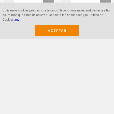
Utilizamos cookies propias y de terceros. Si continúas navegando en este sitio
asumimos que estás de acuerdo. Consulta las finalidades y la Política de
Agregar
Agregar
Cookies
aquí
ACEPTAR
¡Suscribete a nuestro newsletter!
Recibe las ofertas y novedades en tu buzón.
Acepto política de datos, términos y condiciones
Suscribirme