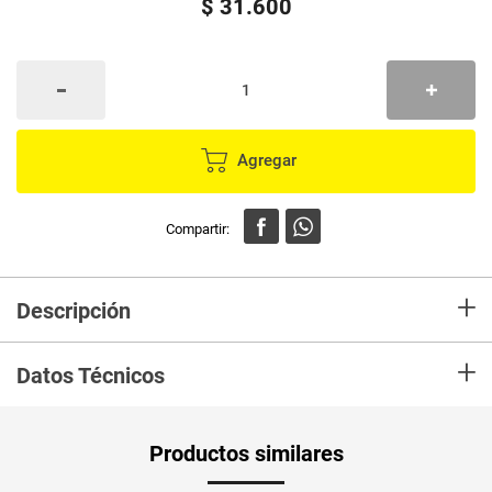
$
31
.
600
Agregar
+
Descripción
Uno de los mejores aliados para tu piel después de un baño de sol.Con
+
extracto de Caléndula , Aloe Vera y Alantonina, para ayudar a refrescar y
Datos Técnicos
recuperar la humedad perdida y calmar la sensación caliente de la piel
luego de la exposición solar.
Productos similares