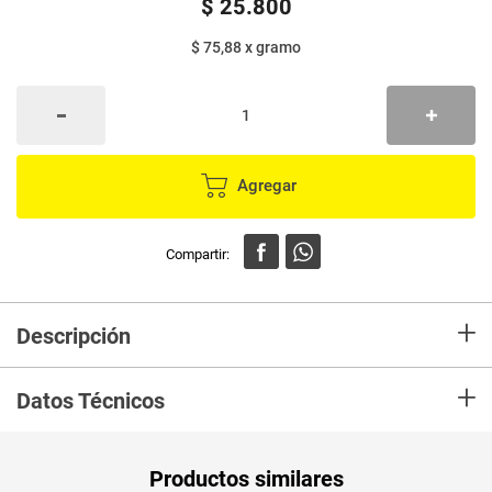
$
25
.
800
$ 75,88
x
gramo
Agregar
+
Descripción
En mercaldas compra Gel MOCO DE GORILA punk x340 g
+
Datos Técnicos
Unidad de
gr
Productos similares
medida