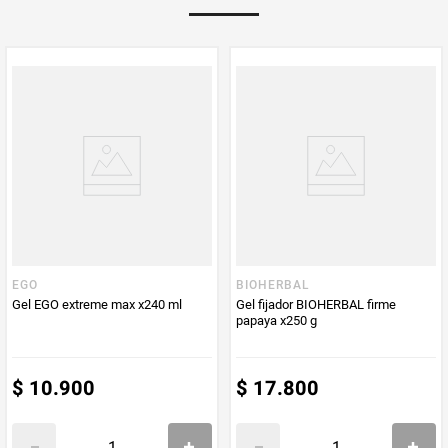
Multiplicador
1
PUM - Medida
340
Peso Neto
340
Producto (kg)
PUM - Unidad
Gramo
de Medida
EGO
BIOHERBAL
Gel EGO extreme max x240 ml
Gel fijador BIOHERBAL firme
papaya x250 g
$
10
.
900
$
17
.
800