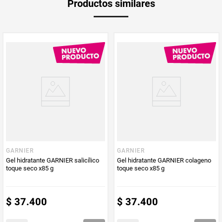
Productos similares
medida
PUM - Medida
85
Peso Neto
85
Producto (kg)
PUM - Unidad
Gramo
de Medida
GARNIER
GARNIER
Gel hidratante GARNIER salicílico
Gel hidratante GARNIER colageno
toque seco x85 g
toque seco x85 g
$
37
.
400
$
37
.
400