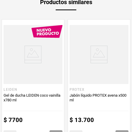
Productos similares
medida
PUM - Medida
780
Peso Neto
780
Producto (kg)
PUM - Unidad
Mililitro
de Medida
LEIDEN
PROTEX
Gel de ducha LEIDEN coco vainilla
Jabón líquido PROTEX avena x500
x780 ml
ml
$
7700
$
13
.
700