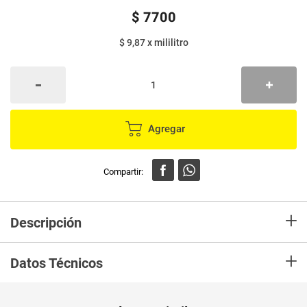
$
7700
$ 9,87
x
mililitro
Agregar
+
Descripción
En mercaldas compra Gel de ducha LEIDEN coco vainilla x780 ml
+
Datos Técnicos
Unidad de
ml