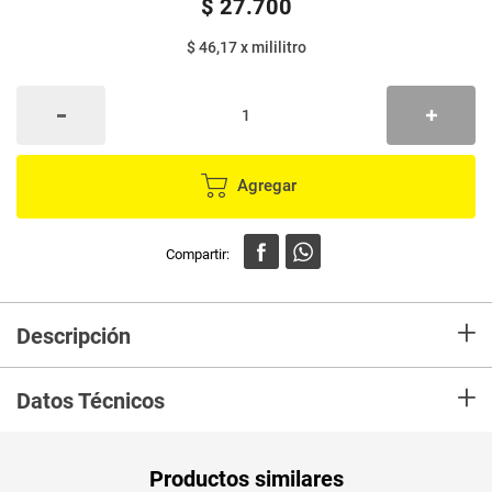
$
27
.
700
$ 46,17
x
mililitro
Agregar
+
Descripción
En Mercarcaldas compra Gel baño LACTOVIT nutritivo x600 ml, y recibelo
+
en tu casa en minutos.
Datos Técnicos
Unidad de
un
Productos similares
medida