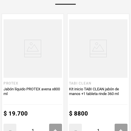
Multiplicador
1
PUM - Medida
600
Peso Neto
600
Producto (kg)
PUM - Unidad
Mililitro
de Medida
PROTEX
TABI CLEAN
Jabón líquido PROTEX avena x800
Kit inicio TABI CLEAN jabón de
ml
manos +1 tableta rinde 360 ml
$
19
.
700
$
8800