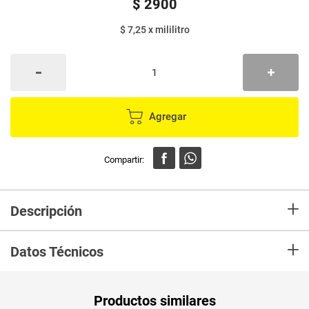
$
2900
$ 7,25
x
mililitro
Agregar
+
Descripción
El mundo está lleno de sabores para que te tomes la vida como más te
+
gusta. te ofrecemos diferentes opciones para que disfrutes los colores en
Datos Técnicos
todas sus formas y te refresques, diviertas y goces momentos
inolvidables. POSTOBÓN tomate la vida.
Unidad de
un
Productos similares
medida