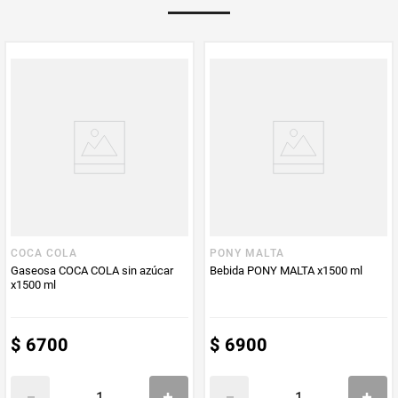
Multiplicador
1
PUM - Medida
400
Peso Neto
400
Producto (kg)
PUM - Unidad
Mililitro
de Medida
COCA COLA
PONY MALTA
Gaseosa COCA COLA sin azúcar
Bebida PONY MALTA x1500 ml
x1500 ml
$
6700
$
6900