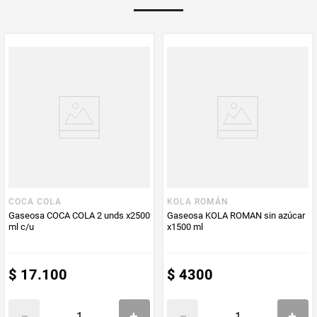
PUM - Unidad
Mililitro
de Medida
COCA COLA
KOLA ROMÁN
Gaseosa COCA COLA 2 unds x2500
Gaseosa KOLA ROMAN sin azúcar
ml c/u
x1500 ml
$
17
.
100
$
4300