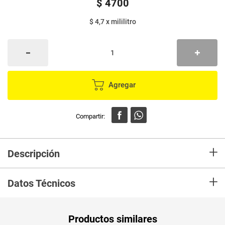
$
4700
$ 4,7
x
mililitro
Agregar
+
Descripción
Gaseosa COCA COLA x1000 ml
+
Datos Técnicos
Peso Neto
1000
Productos similares
Producto (kg)