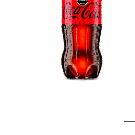
despensa
Arroz
Mantequilla
lácteos y refrigerados
vinos y licores
cuidado del bebé
mascotas
limpieza
cuidado personal
otros