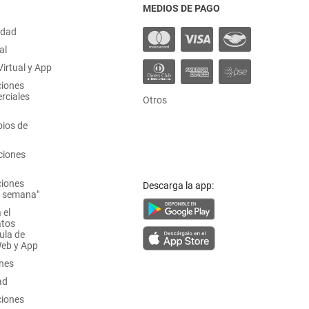
MEDIOS DE PAGO
idad
al
irtual y App
ciones
rciales
Otros
ios de
ciones
ciones
Descarga la app:
a semana"
 el
atos
ula de
Web y App
ones
ad
ciones