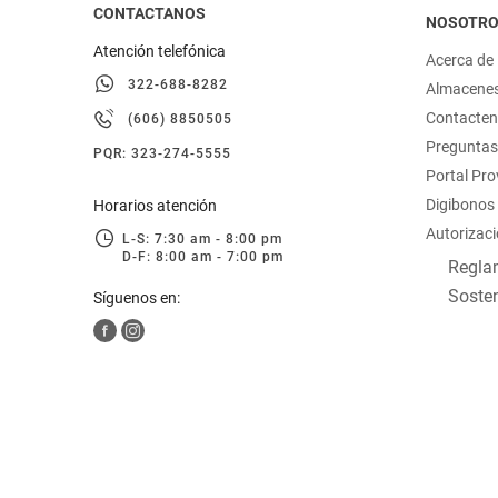
CONTACTANOS
NOSOTR
Atención telefónica
Acerca de
322-688-8282
Almacene
Contacte
(606) 8850505
Preguntas
PQR: 323-274-5555
Portal Pr
Digibonos
Horarios atención
Autorizaci
L-S: 7:30 am - 8:00 pm
D-F: 8:00 am - 7:00 pm
Reglam
Sosten
Síguenos en: