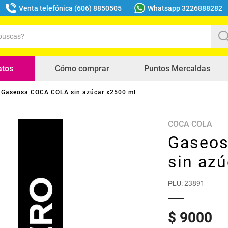
Venta telefónica (606) 8850505
Whatsapp 3226888282
uscas?
s buscados
atos
Cómo comprar
Puntos Mercaldas
Gaseosa COCA COLA sin azúcar x2500 ml
COCA COLA
Gaseo
sin az
PLU
:
23891
$
9000