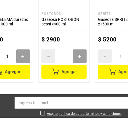
A
POSTOBÓN
SPRITE
 CELEMA durazno
Gaseosa POSTOBÓN
Gaseosa SPRITE
1000 ml
pepsi x400 ml
x1500 ml
0
$
2900
$
5200
Agregar
Agregar
Agre
Acepto política de datos, términos y condiciones