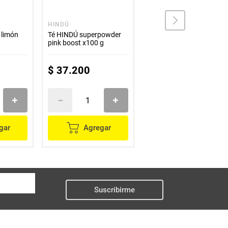
HINDÚ
HINDÚ
 limón
Té HINDÚ superpowder
Té ice HINDÚ soluble
pink boost x100 g
frutos rojos x135 g
$
37
.
200
$
18
.
600
gar
Agregar
Agregar
Suscribirme