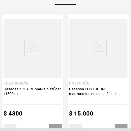
Multiplicador
1
Peso Neto
2500
Producto (kg)
PUM - Unidad
Mililitro
de Medida
KOLA ROMÁN
POSTOBÓN
Gaseosa KOLA ROMAN sin azúcar
Gaseosa POSTOBÓN
x1500 ml
manzana+colombiana 2 unds
x3.125 ml c/u
$
4300
$
15
.
000