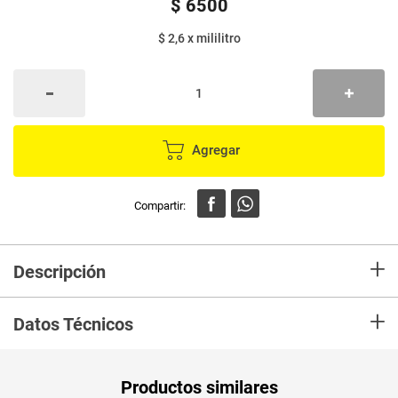
$
6500
$ 2,6
x
mililitro
Agregar
+
Descripción
En mercaldas compra Gaseosa ´POSTOBON pepsi x2500 ml
+
Datos Técnicos
Unidad de
un
Productos similares
medida