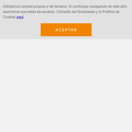
Utilizamos cookies propias y de terceros. Si continúas navegando en este sitio
asumimos que estás de acuerdo. Consulta las finalidades y la Política de
Agregar
Agregar
Cookies
aquí
ACEPTAR
¡Suscribete a nuestro newsletter!
Recibe las ofertas y novedades en tu buzón.
Acepto política de datos, términos y condiciones
Suscribirme
+
CONTACTANOS