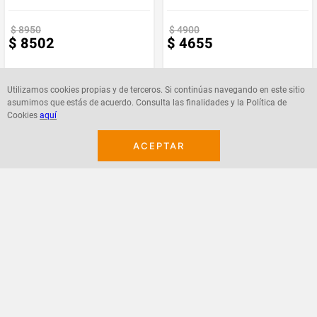
$
8950
$
4900
$
8502
$
4655
Utilizamos cookies propias y de terceros. Si continúas navegando en este sitio
asumimos que estás de acuerdo. Consulta las finalidades y la Política de
Cookies
aquí
Agregar
Agregar
ACEPTAR
¡Suscribete a nuestro newsletter!
Recibe las ofertas y novedades en tu buzón.
Acepto política de datos, términos y condiciones