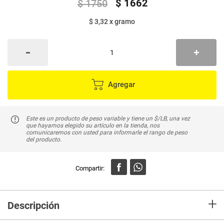
$
1662
$
1750
$ 3,32
x
gramo
Agregar
Este es un producto de peso variable y tiene un $/LB, una vez
que hayamos elegido su artículo en la tienda, nos
comunicaremos con usted para informarle el rango de peso
del producto.
+
Descripción
Piel de cerdo con alto contenido de colágeno y delicioso sabor.