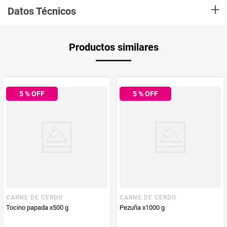
+
Datos Técnicos
Unidad de
gr
Productos similares
medida
Multiplicador
1
5
% OFF
5
% OFF
PUM - Medida
500
Peso Neto
500
Producto (kg)
PUM - Unidad
Gramo
de Medida
CARNE DE CERDO
CARNE DE CERDO
Tocino papada x500 g
Pezuña x1000 g