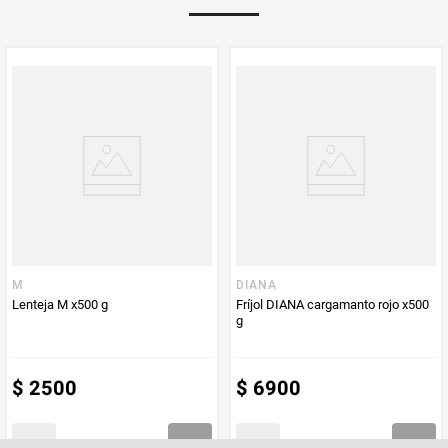
Multiplicador
1
PUM - Medida
500
Peso Neto
500
Producto (kg)
PUM - Unidad
Gramo
de Medida
M
DIANA
Lenteja M x500 g
Fríjol DIANA cargamanto rojo x500
g
$
2500
$
6900