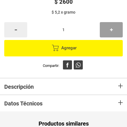
$
2600
$ 5,2
x
gramo
Agregar
+
Descripción
En Mercaldas Compra Garbanzo M x500 g. Lo recibirás en tu casa en las
+
mejores condiciones.
Datos Técnicos
Unidad de
un
Productos similares
medida