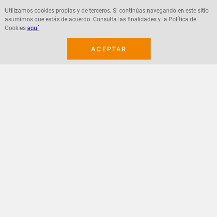
Utilizamos cookies propias y de terceros. Si continúas navegando en este sitio
asumimos que estás de acuerdo. Consulta las finalidades y la Política de
Agregar
Agregar
Cookies
aquí
ACEPTAR
¡Suscribete a nuestro newsletter!
Recibe las ofertas y novedades en tu buzón.
Acepto política de datos, términos y condiciones
Suscribirme
+
CONTACTANOS