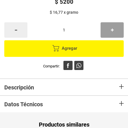
$
5200
$ 16,77
x
gramo
Agregar
+
Descripción
En Mercaldas compra Garbanzo LA CORUÑA natural x310 g
+
Datos Técnicos
Unidad de
un
Productos similares
medida