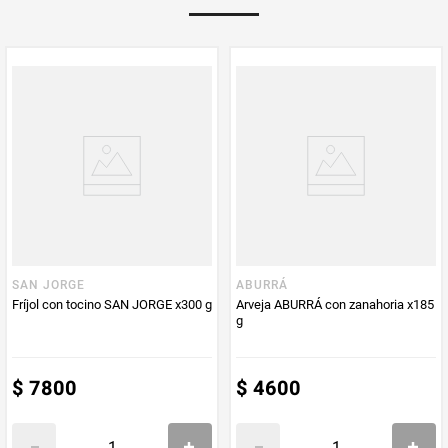
Multiplicador
1
PUM - Medida
600
Peso Neto
600
Producto (kg)
PUM - Unidad
Gramo
de Medida
SAN JORGE
ABURRÁ
Fríjol con tocino SAN JORGE x300 g
Arveja ABURRÁ con zanahoria x185
g
$
7800
$
4600