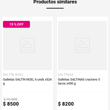
Productos similares
medida
Multiplicador
1
15
% OFF
PUM - Medida
220.5
Peso Neto
220,5
Producto (kg)
PUM - Unidad
Gramo
de Medida
SALTÍN NOEL
SALTINAS
Galletas SALTÍN NOEL 6 unds x524
Galletas SALTINAS crackers 5
g
tacos x450 g
$
10
.
000
$
8500
$
8200