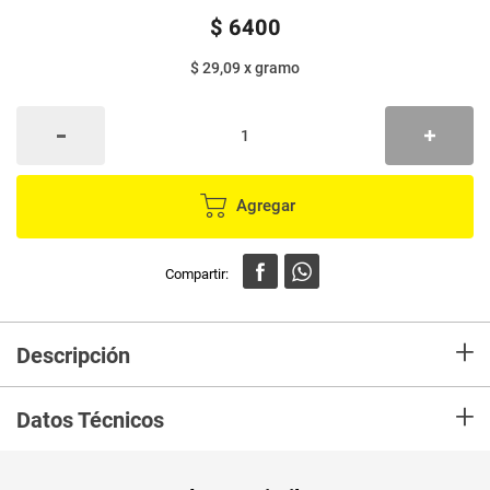
$
6400
$ 29,09
x
gramo
Agregar
+
Descripción
NUEVAS SALTINAS® SABORES INTEGRAL: Deliciosas galletas tipo
+
cracker, crocantes y gruesitas, hechas con harina de trigo integral,
Datos Técnicos
perfecta para cualquier momento del día, es una manera integral de
cuidarse. Disfrútalas solas o con tu acompañamiento favorito.
Unidad de
un