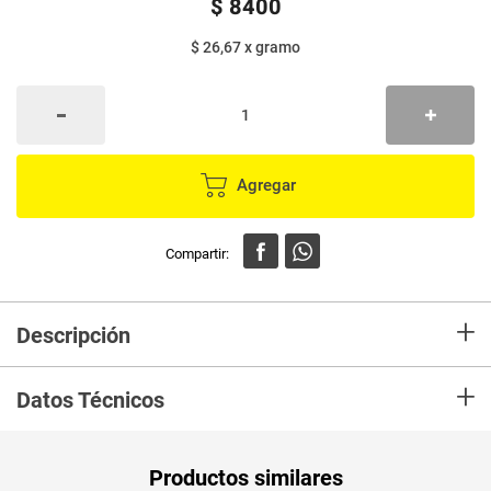
$
8400
$ 26,67
x
gramo
Agregar
+
Descripción
SALTINAS® DORÉ® Deliciosas galletas tipo cracker, crocantes y
+
gruesitas para consumir en cualquier momento del día. Disfrútalas solas
Datos Técnicos
o con tu acompañamiento favorito.
Peso Neto
315
Productos similares
Producto (kg)