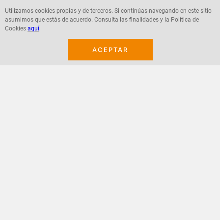
Utilizamos cookies propias y de terceros. Si continúas navegando en este sitio
asumimos que estás de acuerdo. Consulta las finalidades y la Política de
Agregar
Agregar
Cookies
aquí
ACEPTAR
¡Suscribete a nuestro newsletter!
Recibe las ofertas y novedades en tu buzón.
Acepto política de datos, términos y condiciones
Suscribirme
+
CONTACTANOS