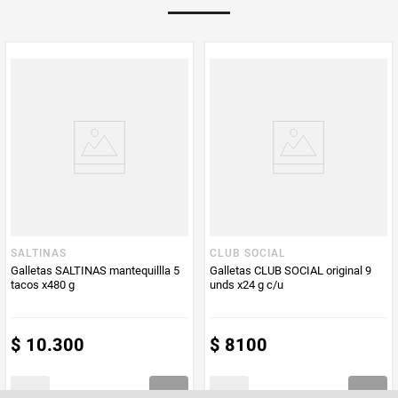
PUM - Unidad
Gramo
de Medida
SALTINAS
CLUB SOCIAL
Galletas SALTINAS mantequillla 5
Galletas CLUB SOCIAL original 9
tacos x480 g
unds x24 g c/u
$
10
.
300
$
8100