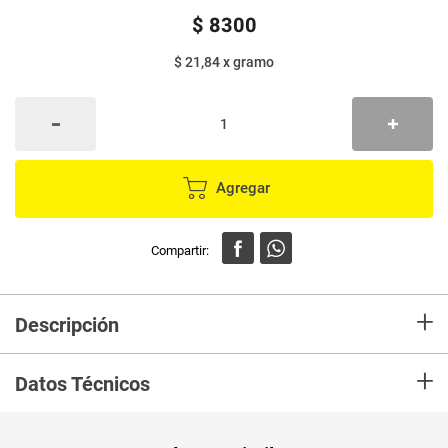
$
8300
$ 21,84
x
gramo
Agregar
+
Descripción
Con galletas saltín noel prepara snacks deliciosos y novedosos para
+
compartir con tu familia y amigos.
Datos Técnicos
Unidad de
un