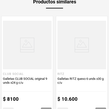
Productos similares
medida
Multiplicador
1
PUM - Medida
380
Peso Neto
380
Producto (kg)
PUM - Unidad
Gramo
de Medida
CLUB SOCIAL
RITZ
Galletas CLUB SOCIAL original 9
Galletas RITZ queso 6 unds x30 g
unds x24 g c/u
c/u
$
8100
$
10
.
600