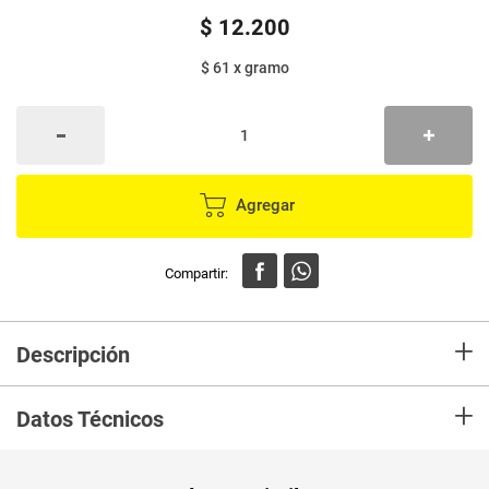
$
12
.
200
$ 61
x
gramo
Agregar
+
Descripción
En mercaldas compra Galletas para perro DOWOLF cordero y menta x200
+
g
Datos Técnicos
Unidad de
gr