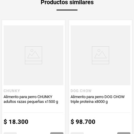
Productos similares
medida
PUM - Medida
200
Peso Neto
200
Producto (kg)
PUM - Unidad
Gramo
de Medida
CHUNKY
DOG CHOW
Alimento para perro CHUNKY
Alimento para perro DOG CHOW
adultos razas pequeñas x1500 g
triple proteína x8000 g
$
18
.
300
$
98
.
700