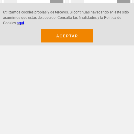
Utilizamos cookies propias y de terceros. Si continúas navegando en este sitio
asumimos que estás de acuerdo. Consulta las finalidades y la Política de
Agregar
Agregar
Cookies
aquí
ACEPTAR
¡Suscribete a nuestro newsletter!
Recibe las ofertas y novedades en tu buzón.
Acepto política de datos, términos y condiciones
Suscribirme