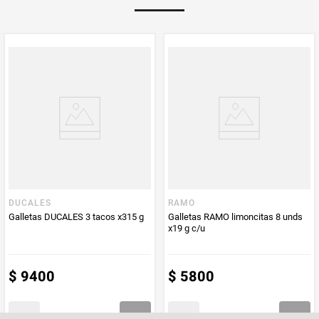
Multiplicador
1
PUM - Medida
108
Peso Neto
108
Producto (kg)
PUM - Unidad
Gramo
de Medida
DUCALES
RAMO
Galletas DUCALES 3 tacos x315 g
Galletas RAMO limoncitas 8 unds
x19 g c/u
$
9400
$
5800