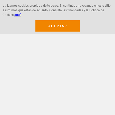
Utilizamos cookies propias y de terceros. Si continúas navegando en este sitio
asumimos que estás de acuerdo. Consulta las finalidades y la Política de
Agregar
Agregar
Cookies
aquí
ACEPTAR
¡Suscribete a nuestro newsletter!
Recibe las ofertas y novedades en tu buzón.
Acepto política de datos, términos y condiciones
Suscribirme
+
CONTACTANOS