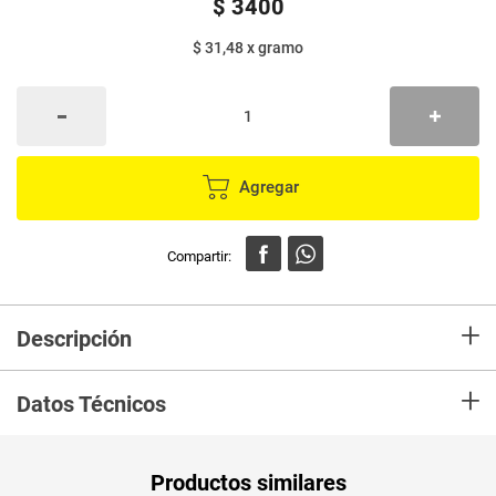
$
3400
$ 31,48
x
gramo
Agregar
+
Descripción
Disfruta de la deliciosa combinación de galletas doradas con suave sabor
+
a vainilla, rellenas con la clásica crema dulce que tanto te gusta.
Datos Técnicos
Perfectas para compartir, acompañar con leche o disfrutar en cualquier
momento del día.
Unidad de
gr
Productos similares
medida