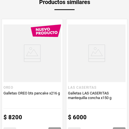
Productos similares
medida
Multiplicador
1
PUM - Medida
135
Peso Neto
135
Producto (kg)
PUM - Unidad
Gramo
de Medida
OREO
LAS CASERITAS
Galletas OREO bts pancake x216 g
Galletas LAS CASERITAS
mantequilla concha x150 g
$
8200
$
6000