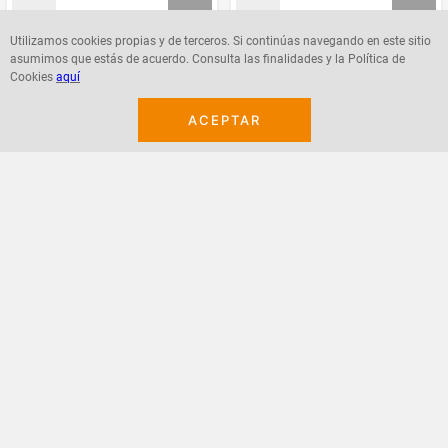
Utilizamos cookies propias y de terceros. Si continúas navegando en este sitio
asumimos que estás de acuerdo. Consulta las finalidades y la Política de
Agregar
Agregar
Cookies
aquí
ACEPTAR
¡Suscribete a nuestro newsletter!
Recibe las ofertas y novedades en tu buzón.
Acepto política de datos, términos y condiciones
Suscribirme