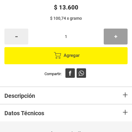
$
13
.
600
$ 100,74
x
gramo
Agregar
+
Descripción
En Mercaldas compra Galleta MOMENTS rellena Mora Bolsa x135 g
+
Marca MOMENTS y recibelo en tu casa en minutos.
Datos Técnicos
Unidad de
un