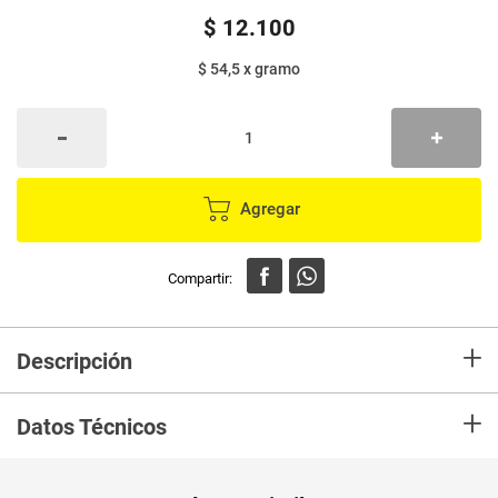
$
12
.
100
$ 54,5
x
gramo
Agregar
+
Descripción
Acompaña tus desayunos con Galletas Chokis chispas
+
Datos Técnicos
Unidad de
un