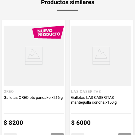
Productos similares
medida
Multiplicador
1
PUM - Medida
222
Peso Neto
222
Producto (kg)
PUM - Unidad
Gramo
de Medida
OREO
LAS CASERITAS
Galletas OREO bts pancake x216 g
Galletas LAS CASERITAS
mantequilla concha x150 g
$
8200
$
6000