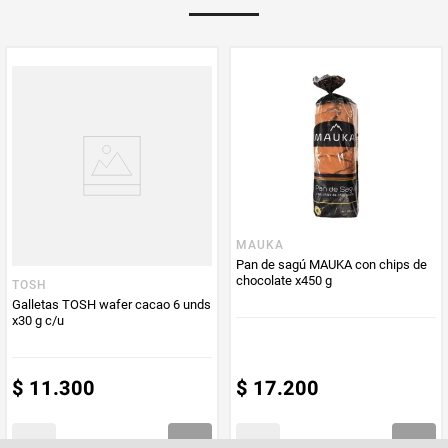
PUM - Unidad
Gramo
de Medida
MAUKA
Pan de sagú MAUKA con chips de
chocolate x450 g
TOSH
Galletas TOSH wafer cacao 6 unds
x30 g c/u
$
11
.
300
$
17
.
200