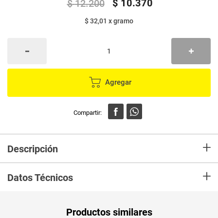
$
10
.
370
$
12
.
200
$ 32,01
x
gramo
Agregar
+
Descripción
Sabemos que te encantan las galletas salvado y miel TOSH porque son
+
perfectas para acompañar tus alimentos y recetas. Sin colorantes ni
Datos Técnicos
saborizantes artificiales, bajas en sodio, bajas en grasa y 0% colesterol.
Llévalas contigo y disfrútalas como snack en cualquier momento del día.
¡Cuídate como te gusta con galletas salvado y miel TOSH!
Peso Neto
324
Productos similares
Producto (kg)