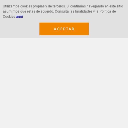
Utilizamos cookies propias y de terceros. Si continúas navegando en este sitio
asumimos que estás de acuerdo. Consulta las finalidades y la Política de
Agregar
Agregar
Cookies
aquí
ACEPTAR
¡Suscribete a nuestro newsletter!
Recibe las ofertas y novedades en tu buzón.
Acepto política de datos, términos y condiciones
Suscribirme
+
CONTACTANOS