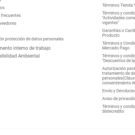
Términos Tienda V
nos
Términos y condi
 frecuentes
"Actividades come
vigentes"
oveedores
Garantías o Camb
Producto
ón protección de datos personales
Términos y Condi
ento interno de trabajo
Mercado Pago
ibilidad Ambiental
Términos y condi
"Descuentos de l
Autorización para
tratamiento de d
personales(Cláus
consentimiento 
Envío y Devoluci
Aviso de privacid
Términos y condi
Sistecredito