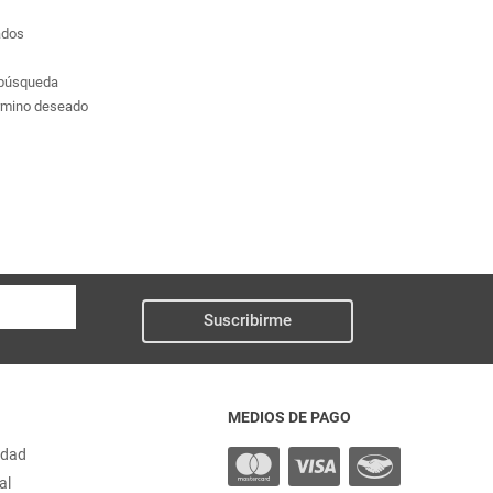
ados
a búsqueda
érmino deseado
Suscribirme
MEDIOS DE PAGO
idad
al