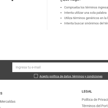
Comprueba los términos ingres
Intenta utilizar una sola palabra
Utiliza términos genéricos en l
Intenta buscar sinónimos del t
Acepto política de datos, términos y condiciones
LEGAL
OS
Política de Privac
 Mercaldas
Términos del Port
s