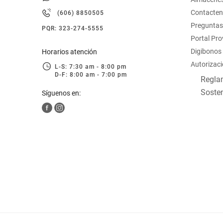
hogar
Contacte
(606) 8850505
Preguntas
PQR: 323-274-5555
tecnología
Portal Pr
Digibonos
Horarios atención
Autorizaci
moda
L-S: 7:30 am - 8:00 pm
D-F: 8:00 am - 7:00 pm
Reglam
Sosten
Síguenos en:
deportes
juguetería