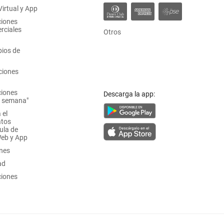
irtual y App
ciones
rciales
Otros
ios de
ciones
ciones
Descarga la app:
a semana"
 el
atos
ula de
Web y App
ones
ad
ciones