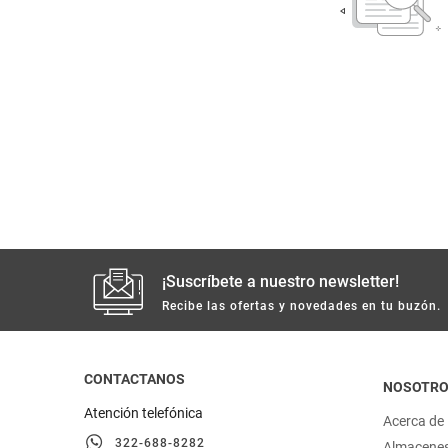
despensa
Arroz
Mantequilla
lácteos y refrigerados
vinos y licores
cuidado del bebé
mascotas
¡Suscríbete a nuestro newsletter!
limpieza
Recibe las ofertas y novedades en tu buzón.
cuidado personal
CONTACTANOS
NOSOTR
otros
Atención telefónica
Acerca de
322-688-8282
Almacene