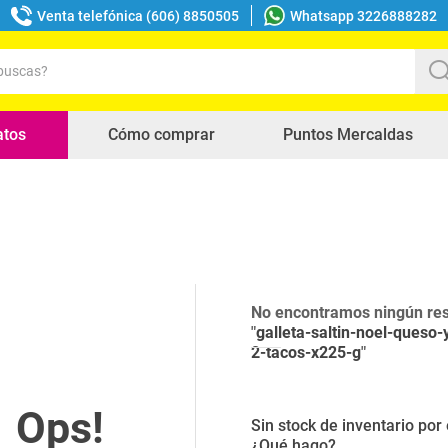
Venta telefónica (606) 8850505
Whatsapp 3226888282
uscas?
s buscados
atos
Cómo comprar
Puntos Mercaldas
No encontramos ningún res
"
galleta-saltin-noel-queso-
2-tacos-x225-g
"
Sin stock de inventario po
¿Qué hago?