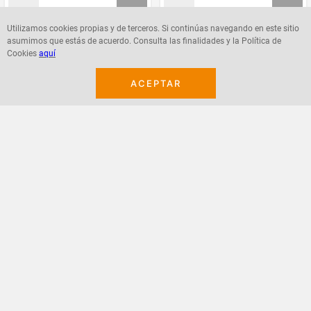
Utilizamos cookies propias y de terceros. Si continúas navegando en este sitio
asumimos que estás de acuerdo. Consulta las finalidades y la Política de
Agregar
Agregar
Cookies
aquí
ACEPTAR
¡Suscribete a nuestro newsletter!
Recibe las ofertas y novedades en tu buzón.
Acepto política de datos, términos y condiciones
Suscribirme