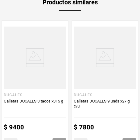
Productos similares
medida
Multiplicador
1
PUM - Medida
168
Peso Neto
168
Producto (kg)
PUM - Unidad
Gramo
de Medida
DUCALES
DUCALES
Galletas DUCALES 3 tacos x315 g
Galletas DUCALES 9 unds x27 g
c/u
$
9400
$
7800