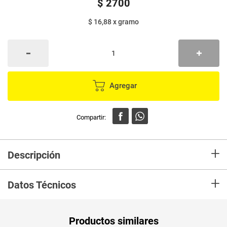
$
2700
$ 16,88
x
gramo
Agregar
+
Descripción
Galleta de canela LA VICTORIA x160 g
+
Datos Técnicos
Peso Neto
160
Productos similares
Producto (kg)