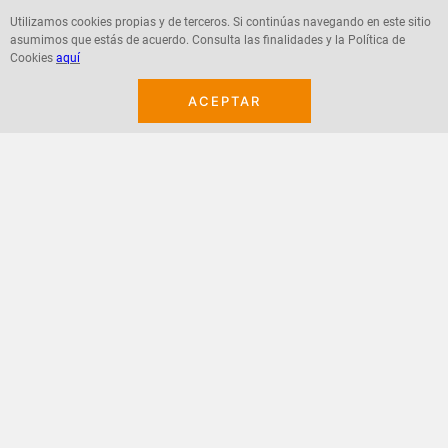
Utilizamos cookies propias y de terceros. Si continúas navegando en este sitio
asumimos que estás de acuerdo. Consulta las finalidades y la Política de
Cookies
aquí
Agregar
Agregar
ACEPTAR
¡Suscribete a nuestro newsletter!
Recibe las ofertas y novedades en tu buzón.
Acepto política de datos, términos y condiciones
Suscribirme