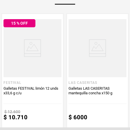
PUM - Unidad
Gramo
de Medida
15
% OFF
FESTIVAL
LAS CASERITAS
Galletas FESTIVAL limón 12 unds
Galletas LAS CASERITAS
x33,6 g c/u
mantequilla concha x150 g
$
12
.
600
$
10
.
710
$
6000