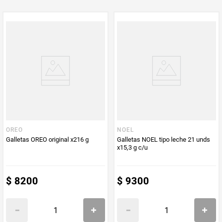
PUM - Unidad
Gramo
de Medida
OREO
NOEL
Galletas OREO original x216 g
Galletas NOEL tipo leche 21 unds
x15,3 g c/u
$
8200
$
9300