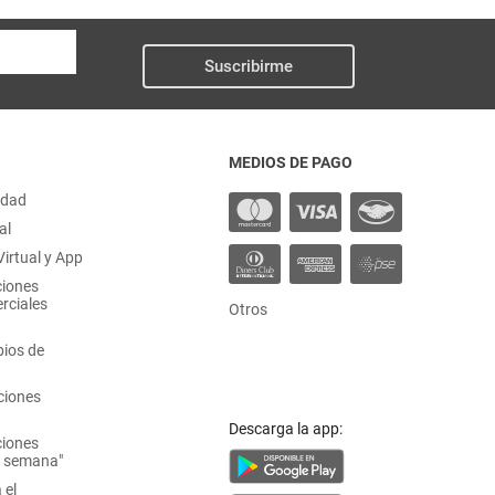
Suscribirme
MEDIOS DE PAGO
idad
al
irtual y App
ciones
rciales
Otros
ios de
ciones
Descarga la app:
ciones
a semana"
 el