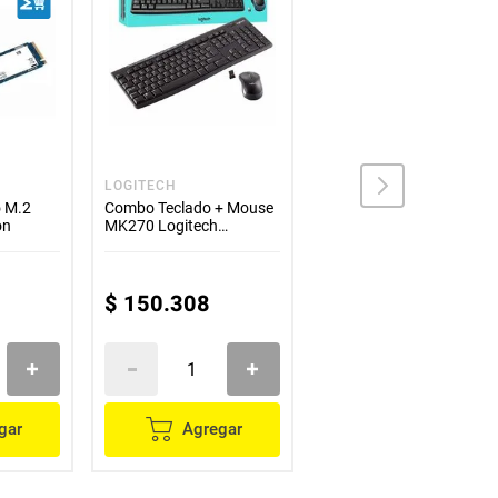
LOGITECH
LOGITECH
o M.2
Combo Teclado + Mouse
Mouse inalámbrico M17
on
MK270 Logitech
Logitech color rosa
inalámbrico
$
150
.
308
$
80
.
637
gar
Agregar
Agregar