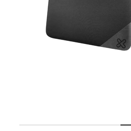
despensa
Arroz
Aceite
lácteos y refrigerados
vinos y licores
cuidado del bebé
mascotas
limpieza
cuidado personal
otros