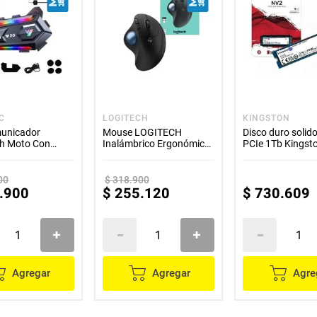
C
LOGITECH
KINGSTON
municador
Mouse LOGITECH
Disco duro solid
th Moto Con
Inalámbrico Ergonómico
PCIe 1Tb Kingst
ed
M575S Negro
00
$
318
.
900
.
900
$
255
.
120
$
730
.
609
Agregar
Agregar
Agre