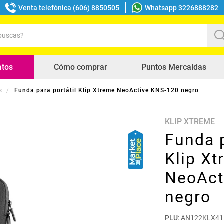
Venta telefónica (606) 8850505
Whatsapp 3226888282
uscas?
s buscados
atos
Cómo comprar
Puntos Mercaldas
s
Funda para portátil Klip Xtreme NeoActive KNS-120 negro
KLIP XTREME
Funda p
Klip X
NeoAct
negro
PLU
:
AN122KLX41