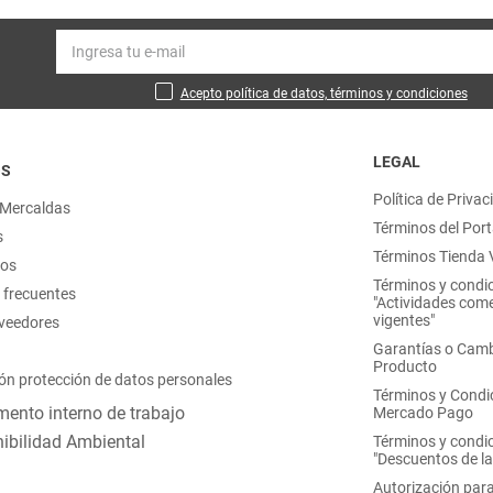
Acepto política de datos, términos y condiciones
LEGAL
OS
Política de Privac
 Mercaldas
Términos del Port
s
Términos Tienda V
nos
Términos y condi
 frecuentes
"Actividades come
vigentes"
oveedores
Garantías o Camb
Producto
ón protección de datos personales
Términos y Condi
ento interno de trabajo
Mercado Pago
ibilidad Ambiental
Términos y condi
"Descuentos de l
Autorización para