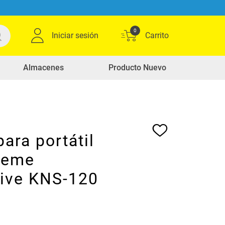
0
Iniciar sesión
Almacenes
Producto Nuevo
ara portátil
treme
ive KNS-120