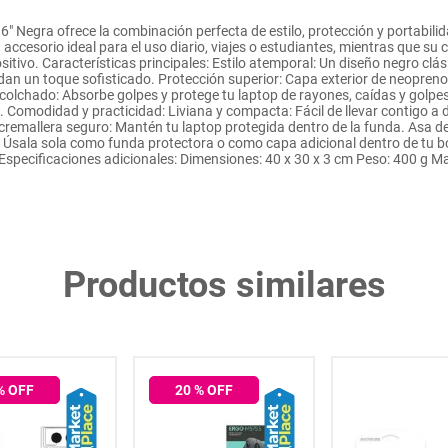
Negra ofrece la combinación perfecta de estilo, protección y portabilid
 accesorio ideal para el uso diario, viajes o estudiantes, mientras que su
sitivo. Características principales: Estilo atemporal: Un diseño negro clá
 dan un toque sofisticado. Protección superior: Capa exterior de neopreno 
r acolchado: Absorbe golpes y protege tu laptop de rayones, caídas y golp
 Comodidad y practicidad: Liviana y compacta: Fácil de llevar contigo a d
 cremallera seguro: Mantén tu laptop protegida dentro de la funda. Asa de
sala sola como funda protectora o como capa adicional dentro de tu bolso
Especificaciones adicionales: Dimensiones: 40 x 30 x 3 cm Peso: 400 g M
Productos similares
% OFF
20
% OFF