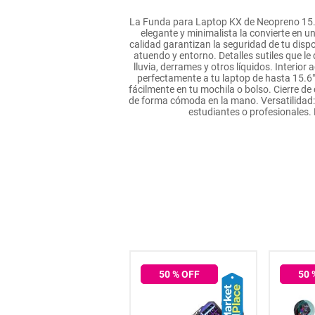
hogar
La Funda para Laptop KX de Neopreno 15.6" 
elegante y minimalista la convierte en un
calidad garantizan la seguridad de tu dispo
tecnología
atuendo y entorno. Detalles sutiles que le
lluvia, derrames y otros líquidos. Interio
perfectamente a tu laptop de hasta 15.6".
fácilmente en tu mochila o bolso. Cierre de
moda
de forma cómoda en la mano. Versatilidad: Ú
estudiantes o profesionales. 
deportes
juguetería
30
% OFF
50
% OFF
50