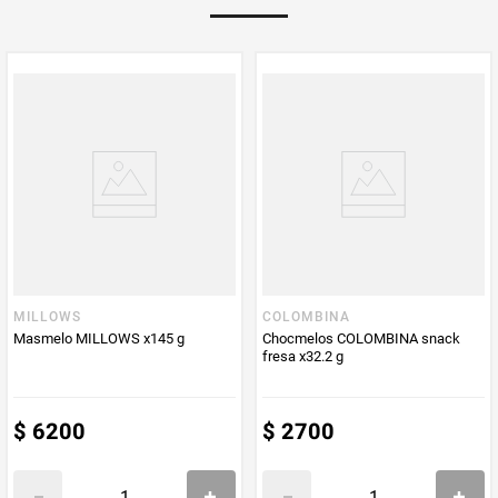
Multiplicador
1
PUM - Medida
200
Peso Neto
200
Producto (kg)
PUM - Unidad
Gramo
de Medida
MILLOWS
COLOMBINA
Masmelo MILLOWS x145 g
Chocmelos COLOMBINA snack
fresa x32.2 g
$
6200
$
2700