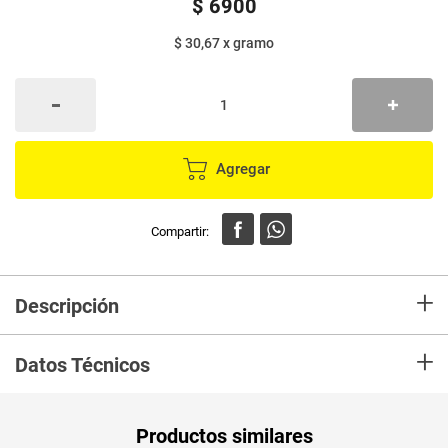
$
6900
$ 30,67
x
gramo
Agregar
+
Descripción
Dulces rellenos sabores a manzana, uva, piña, fresa y naranja.
+
Datos Técnicos
Unidad de
un
Productos similares
medida