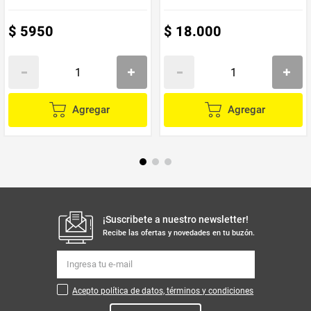
$
5950
$
18
.
000
Agregar
Agregar
¡Suscribete a nuestro newsletter!
Recibe las ofertas y novedades en tu buzón.
Acepto política de datos, términos y condiciones