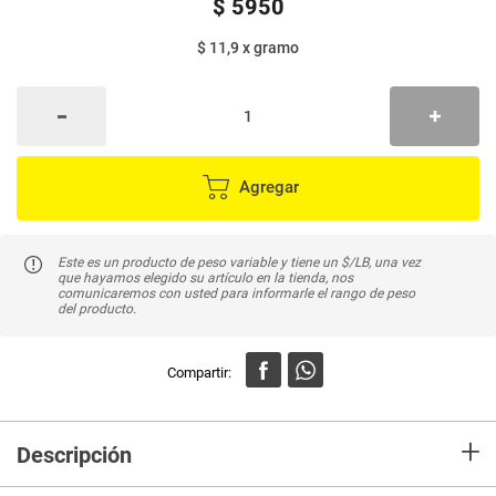
$
5950
$ 11,9
x
gramo
Agregar
Este es un producto de peso variable y tiene un $/LB, una vez
que hayamos elegido su artículo en la tienda, nos
comunicaremos con usted para informarle el rango de peso
del producto.
+
Descripción
Frijol verde es una buena fuente de energía, proteínas y grasas saludables