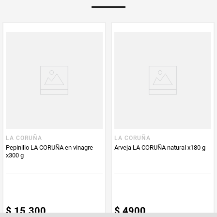
Multiplicador
1
PUM - Medida
300
Peso Neto
300
Producto (kg)
PUM - Unidad
Gramo
de Medida
LA CORUÑA
LA CORUÑA
Pepinillo LA CORUÑA en vinagre
Arveja LA CORUÑA natural x180 g
x300 g
$
15
.
300
$
4900