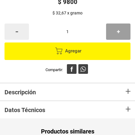
$
9800
$ 32,67
x
gramo
Agregar
+
Descripción
En Mercaldas compra Frijol AZTECA refrito lata x300 g Marca AZTECA y
+
recibelo en tu casa en minutos.
Datos Técnicos
Unidad de
un
Productos similares
medida