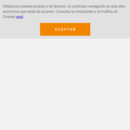
Utilizamos cookies propias y de terceros. Si continúas navegando en este sitio
asumimos que estás de acuerdo. Consulta las finalidades y la Política de
Cookies
aquí
Agregar
Agregar
ACEPTAR
¡Suscribete a nuestro newsletter!
Recibe las ofertas y novedades en tu buzón.
Acepto política de datos, términos y condiciones
Suscribirme