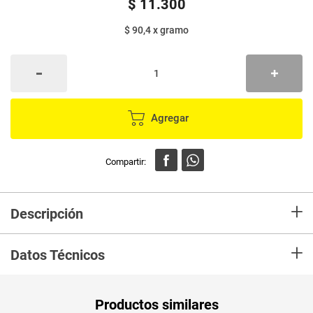
$
11
.
300
$ 90,4
x
gramo
Agregar
+
Descripción
En Mercaldas compra Finas hierbas SELETTI x125 g
+
Datos Técnicos
Peso Neto
125
Productos similares
Producto (kg)