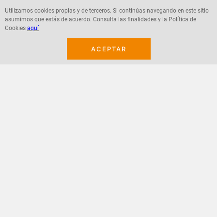
Utilizamos cookies propias y de terceros. Si continúas navegando en este sitio
asumimos que estás de acuerdo. Consulta las finalidades y la Política de
Agregar
Agregar
Cookies
aquí
ACEPTAR
¡Suscribete a nuestro newsletter!
Recibe las ofertas y novedades en tu buzón.
Acepto política de datos, términos y condiciones
Suscribirme
+
CONTACTANOS