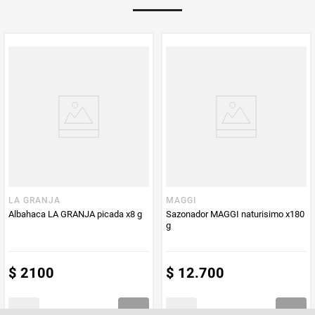
PUM - Unidad
Gramo
de Medida
LA GRANJA
MAGGI
Albahaca LA GRANJA picada x8 g
Sazonador MAGGI naturisimo x180
g
$
2100
$
12
.
700