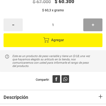
$
60
.
300
$
67
.
000
$ 60,3
x
gramo
Agregar
Este es un producto de peso variable y tiene un $/LB, una vez
que hayamos elegido su artículo en la tienda, nos
comunicaremos con usted para informarle el rango de peso
del producto.
+
Descripción
En Mercaldas compra Filete salmón M x1000 g peso variable