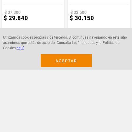
$
37
.
300
$
33
.
500
$
29
.
840
$
30
.
150
Utilizamos cookies propias y de terceros. Si continúas navegando en este sitio
asumimos que estás de acuerdo. Consulta las finalidades y la Política de
Cookies
aquí
Agregar
Agregar
ACEPTAR
¡Suscribete a nuestro newsletter!
Recibe las ofertas y novedades en tu buzón.
Acepto política de datos, términos y condiciones