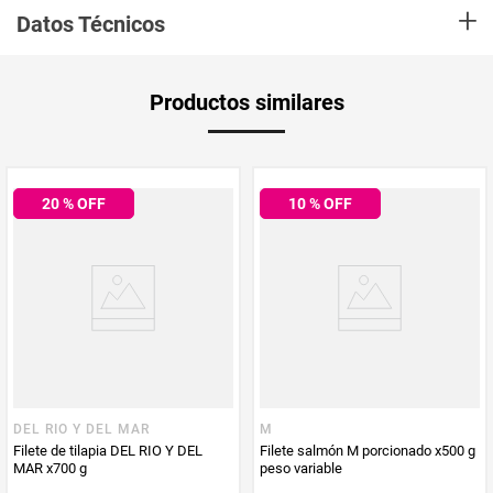
+
Datos Técnicos
Peso Neto
1000
Productos similares
Producto (kg)
PUM - Unidad
Gramo
de Medida
20
% OFF
10
% OFF
DEL RIO Y DEL MAR
M
Filete de tilapia DEL RIO Y DEL
Filete salmón M porcionado x500 g
MAR x700 g
peso variable