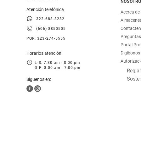
NOSOTR
Atención telefónica
Acerca de
322-688-8282
Almacene
Contacte
(606) 8850505
Preguntas
PQR: 323-274-5555
Portal Pr
Digibonos
Horarios atención
Autorizaci
L-S: 7:30 am - 8:00 pm
D-F: 8:00 am - 7:00 pm
Reglam
Sosten
Síguenos en: