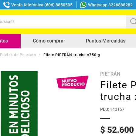
Venta telefónica (606) 8850505
Whatsapp 3226888282
uscas?
s buscados
atos
Cómo comprar
Puntos Mercaldas
Filetes de Pescado
Filete PIETRÁN trucha x750 g
PIETRÁN
Filete
trucha
PLU
:
140157
$
52
.
600