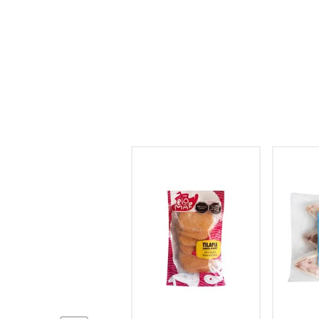
hogar
tecnología
moda
deportes
juguetería