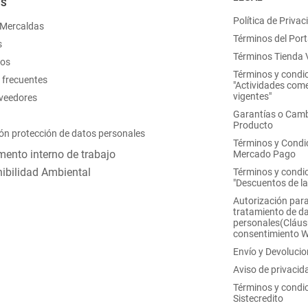
OS
Política de Privac
 Mercaldas
Términos del Port
s
Términos Tienda V
nos
Términos y condi
 frecuentes
"Actividades come
vigentes"
oveedores
Garantías o Camb
Producto
ón protección de datos personales
Términos y Condi
ento interno de trabajo
Mercado Pago
ibilidad Ambiental
Términos y condi
"Descuentos de l
Autorización para
tratamiento de d
personales(Cláus
consentimiento 
Envío y Devoluci
Aviso de privacid
Términos y condi
Sistecredito