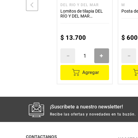
ANTILLANA
DEL RIO Y DEL MAR
M
Filete de salmón
Lomitos de tilapia DEL
Posta d
ANTILLANA Pacífico
RÍO Y DEL MAR
x450 g
apanados x454 g
$
58
.
600
$
13
.
700
$
600
Agregar
Agregar
¡Suscríbete a nuestro newsletter!
Recibe las ofertas y novedades en tu buzón.
CONTACTANOS