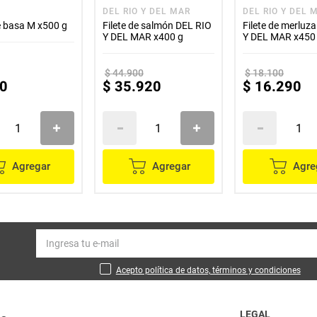
DEL RIO Y DEL MAR
DEL RIO Y DEL 
e basa M x500 g
Filete de salmón DEL RIO
Filete de merluz
Y DEL MAR x400 g
Y DEL MAR x450
$
44
.
900
$
18
.
100
0
$
35
.
920
$
16
.
290
Agregar
Agregar
Agre
Acepto política de datos, términos y condiciones
LEGAL