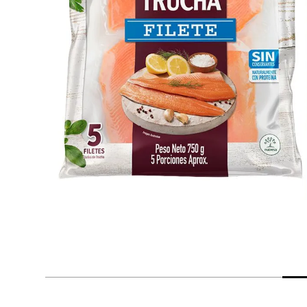
despensa
Arroz
Mantequilla
lácteos y refrigerados
vinos y licores
cuidado del bebé
mascotas
limpieza
cuidado personal
otros