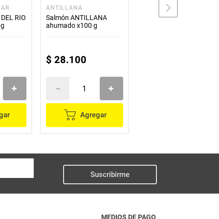
MAR
ANTILLANA
M
a DEL RIO
Salmón ANTILLANA
Filete salmón M x1000 g
 g
ahumado x100 g
peso variable
$
28
.
100
$
67
.
000
gar
Agregar
Agregar
Suscribirme
MEDIOS DE PAGO