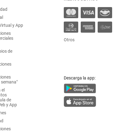
idad
al
irtual y App
ciones
rciales
Otros
ios de
ciones
ciones
Descarga la app:
a semana"
 el
atos
ula de
Web y App
ones
ad
ciones