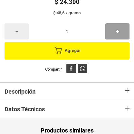
$
24
.
300
$ 48,6
x
gramo
Agregar
+
Descripción
Los filetes de pechuga BBQ, son un producto naturalmente alto en
+
proteína. Vienen empacados al vacío lo que permite extender su frescur
Datos Técnicos
Unidad de
un
Productos similares
medida