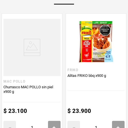
Multiplicador
1
PUM - Medida
500
Peso Neto
500
Producto (kg)
PUM - Unidad
Gramo
de Medida
FRIKO
Alitas FRIKO bbq x900 g
MAC POLLO
Churrasco MAC POLLO sin piel
x900 g
$
23
.
100
$
23
.
900