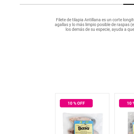
hogar
Filete de tilapia Antillana es un corte long
tecnología
agallas y lo más limpio posible de raspas 
los demás de su especie, ayuda a que 
moda
deportes
juguetería
10
% OFF
10
% OFF
10