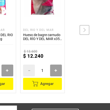
MAR
DEL RIO Y DEL MAR
ANTILLANA
a DEL RIO
Hueso de bagre carnudo
Salmón ANTILLANA
 g
DEL RÍO Y DEL MAR x350
ahumado x100 g
g
$
13
.
600
$
28
.
100
$
12
.
240
$
25
.
290
gar
Agregar
Agregar