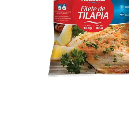
despensa
Arroz
Mantequilla
lácteos y refrigerados
vinos y licores
cuidado del bebé
mascotas
limpieza
cuidado personal
otros