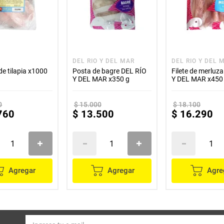
DEL RIO Y DEL MAR
DEL RIO Y DEL 
de tilapia x1000
Posta de bagre DEL RÍO
Filete de merluz
Y DEL MAR x350 g
Y DEL MAR x450
0
$
15
.
000
$
18
.
100
760
$
13
.
500
$
16
.
290
Agregar
Agregar
Agre