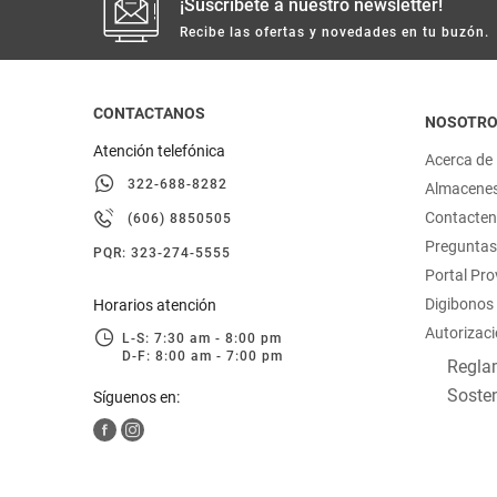
¡Suscríbete a nuestro newsletter!
Recibe las ofertas y novedades en tu buzón.
CONTACTANOS
NOSOTR
Atención telefónica
Acerca de
322-688-8282
Almacene
Contacte
(606) 8850505
Preguntas
PQR: 323-274-5555
Portal Pr
Digibonos
Horarios atención
Autorizaci
L-S: 7:30 am - 8:00 pm
D-F: 8:00 am - 7:00 pm
Reglam
Sosten
Síguenos en: