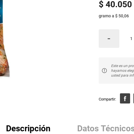
$
40
.
050
gramo
a
$ 50,06
Este es un pro
hayamos elegi
usted para inf
Descripción
Datos Técnico