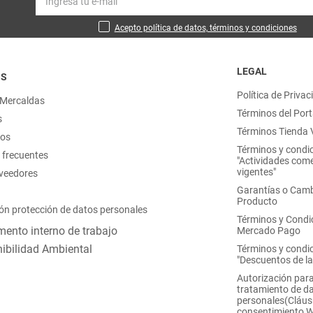
Acepto política de datos, términos y condiciones
LEGAL
OS
Política de Privac
 Mercaldas
Términos del Port
s
Términos Tienda V
nos
Términos y condi
 frecuentes
"Actividades come
vigentes"
oveedores
Garantías o Camb
Producto
ón protección de datos personales
Términos y Condi
ento interno de trabajo
Mercado Pago
ibilidad Ambiental
Términos y condi
"Descuentos de l
Autorización para
tratamiento de d
personales(Cláus
consentimiento 