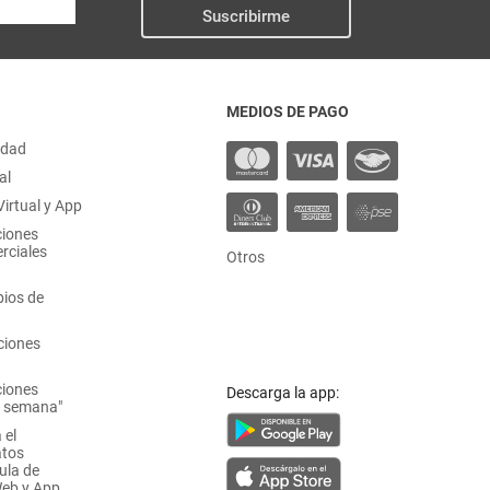
Suscribirme
MEDIOS DE PAGO
idad
al
irtual y App
ciones
rciales
Otros
ios de
ciones
ciones
Descarga la app:
a semana"
 el
atos
ula de
Web y App