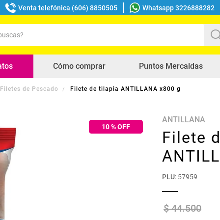
Venta telefónica (606) 8850505
Whatsapp 3226888282
uscas?
s buscados
atos
Cómo comprar
Puntos Mercaldas
Filetes de Pescado
Filete de tilapia ANTILLANA x800 g
ANTILLANA
10
% OFF
Filete d
ANTILL
PLU
:
57959
$
44
.
500