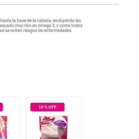
a, hasta la base de la cabeza, excluyendo las
n pescado muy rico en omega 3, y como todos
 así se evitan riesgos de enfermedades
10
% OFF
10
% OFF