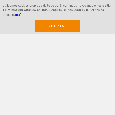
Utilizamos cookies propias y de terceros. Si continúas navegando en este sitio
asumimos que estás de acuerdo. Consulta las finalidades y la Política de
Cookies
aquí
Agregar
Agregar
ACEPTAR
¡Suscribete a nuestro newsletter!
Recibe las ofertas y novedades en tu buzón.
Acepto política de datos, términos y condiciones
Suscribirme