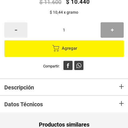
$
10
.
440
$
11
.
600
$ 10,44
x
gramo
Agregar
+
Descripción
En mercaldas compra Filete de basa SERRANOVA x1000 g
+
Datos Técnicos
Peso Neto
1000
Productos similares
Producto (kg)