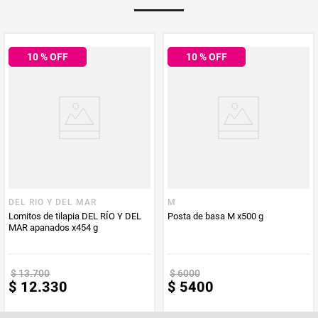
PUM - Unidad
Gramo
de Medida
10
% OFF
10
% OFF
DEL RIO Y DEL MAR
M
Lomitos de tilapia DEL RÍO Y DEL
Posta de basa M x500 g
MAR apanados x454 g
$
13
.
700
$
6000
$
12
.
330
$
5400