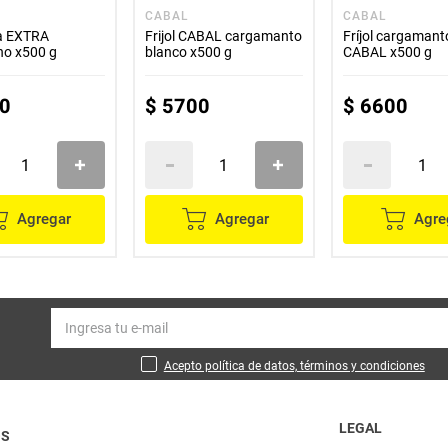
CABAL
CABAL
ra EXTRA
Frijol CABAL cargamanto
Fríjol cargamant
no x500 g
blanco x500 g
CABAL x500 g
0
$
5700
$
6600
Agregar
Agregar
Agre
Acepto política de datos, términos y condiciones
LEGAL
OS