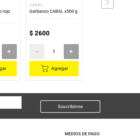
CABAL
CERECOL
o rojo
Garbanzo CABAL x500 g
Fríjol CERECOL
cargamanto blanco x500
g
$
2600
$
5200
gar
Agregar
Agregar
Suscribirme
MEDIOS DE PAGO