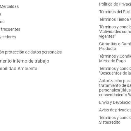
Política de Privac
 Mercaldas
Términos del Port
s
Términos Tienda V
nos
Términos y condi
 frecuentes
"Actividades come
vigentes"
oveedores
Garantías o Camb
Producto
ón protección de datos personales
Términos y Condi
ento interno de trabajo
Mercado Pago
ibilidad Ambiental
Términos y condi
"Descuentos de l
Autorización para
tratamiento de d
personales(Cláus
consentimiento 
Envío y Devoluci
Aviso de privacid
Términos y condi
Sistecredito