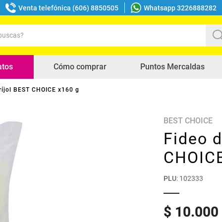
Venta telefónica (606) 8850505
Whatsapp 3226888282
uscas?
s buscados
atos
Cómo comprar
Puntos Mercaldas
fríjol BEST CHOICE x160 g
BEST CHOICE
Fideo d
CHOICE
PLU
:
102333
$
10
.
000