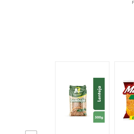
F
hogar
tecnología
moda
deportes
juguetería