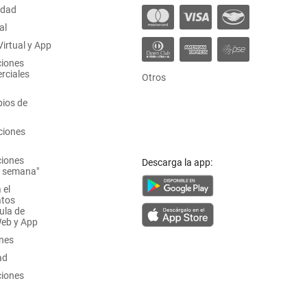
idad
al
irtual y App
ciones
rciales
Otros
ios de
ciones
ciones
Descarga la app:
a semana"
 el
atos
ula de
Web y App
ones
ad
ciones