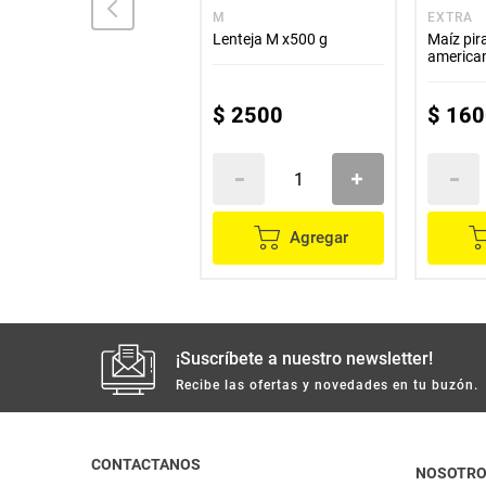
CERECOL
M
EXTRA
Maíz pira CERECOL x500
Lenteja M x500 g
Maíz pi
g
america
$
1900
$
2500
$
160
Agregar
Agregar
¡Suscríbete a nuestro newsletter!
Recibe las ofertas y novedades en tu buzón.
CONTACTANOS
NOSOTR