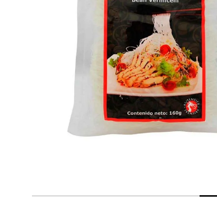
despensa
Mantequilla
Arroz
lácteos y refrigerados
vinos y licores
cuidado del bebé
mascotas
limpieza
cuidado personal
otros