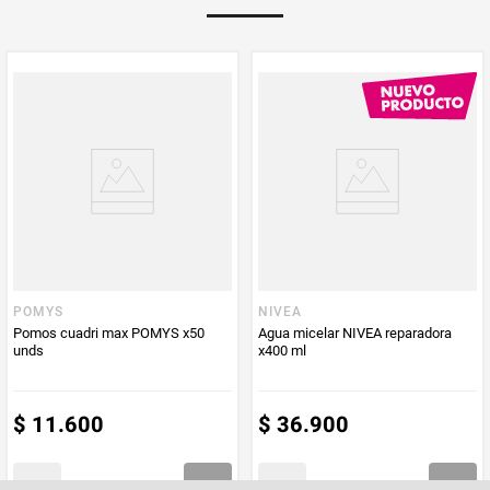
Multiplicador
1
PUM - Medida
3
Peso Neto
3
Producto (kg)
PUM - Unidad
Unidad
de Medida
POMYS
NIVEA
Pomos cuadri max POMYS x50
Agua micelar NIVEA reparadora
unds
x400 ml
$
11
.
600
$
36
.
900