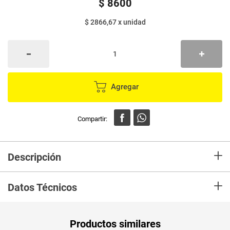
$
8600
$ 2866,67
x
unidad
Agregar
+
Descripción
En mercaldas compra Fibra FACIAL Natural 3Unidades Paquete Marca
+
FACIAL y recibelo en tu casa en minutos.
Datos Técnicos
Unidad de
un
Productos similares
medida