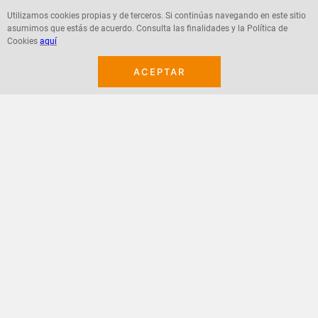
Utilizamos cookies propias y de terceros. Si continúas navegando en este sitio
asumimos que estás de acuerdo. Consulta las finalidades y la Política de
Agregar
Agregar
Cookies
aquí
ACEPTAR
¡Suscribete a nuestro newsletter!
Recibe las ofertas y novedades en tu buzón.
Acepto política de datos, términos y condiciones
Suscribirme
+
CONTACTANOS