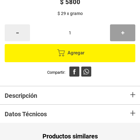
$
5800
$ 29
x
gramo
Agregar
+
Descripción
*Es el ingrediente ideal para diferentes preparaciones como: Coladas,
+
malteadas, salsas, apanados, sopas y cremas entre otros.
Datos Técnicos
*Es buena fuente de Vitaminas y Minerales.
Peso Neto
200
Productos similares
Producto (kg)