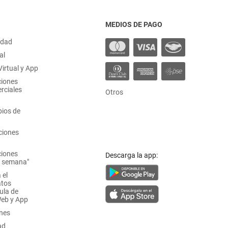
MEDIOS DE PAGO
idad
al
irtual y App
ciones
rciales
Otros
ios de
ciones
ciones
Descarga la app:
a semana"
 el
atos
ula de
Web y App
ones
ad