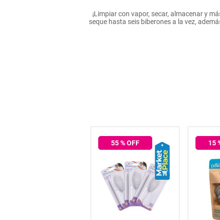
hogar
¡Limpiar con vapor, secar, almacenar y más!
seque hasta seis biberones a la vez, además 
tecnología
moda
deportes
juguetería
32
% OFF
55
% OFF
15