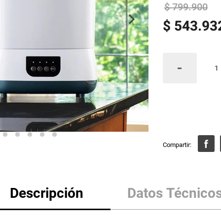
$
799
.
900
$
543
.
93
Descripción
Datos Técnico