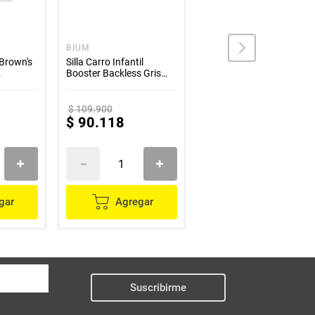
BIUM
DR BROWN'S
 Brown's
Silla Carro Infantil
Vaso 10oz Cheers Rosa
Booster Backless Gris
Decorado
urios
Elevadora Bium
$
109
.
900
$
54
.
900
$
90
.
118
$
41
.
175
gar
Agregar
Agregar
Suscribirme