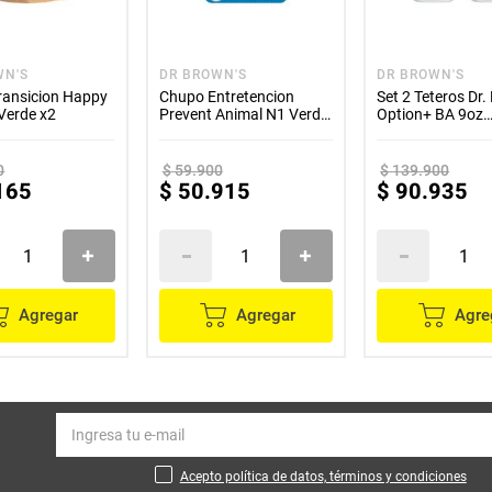
WN'S
DR BROWN'S
DR BROWN'S
ransicion Happy
Chupo Entretencion
Set 2 Teteros Dr.
Verde x2
Prevent Animal N1 Verde
Option+ BA 9oz
Azul
decorado Dinosa
0
$
59
.
900
$
139
.
900
165
$
50
.
915
$
90
.
935
Agregar
Agregar
Agre
Acepto política de datos, términos y condiciones