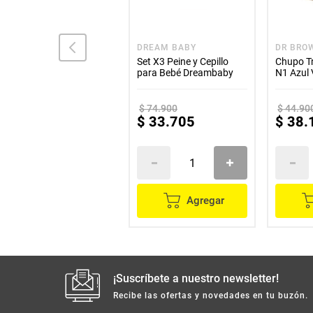
DR BROWN'S
DREAM BABY
DR BRO
Kit Options Recién
Set X3 Peine y Cepillo
Chupo T
Nacido Boca Estándar
para Bebé Dreambaby
N1 Azul 
Dr. Brown's
$
279
.
900
$
74
.
900
$
44
.
90
$
190
.
332
$
33
.
705
$
38
.
Agregar
Agregar
¡Suscríbete a nuestro newsletter!
Recibe las ofertas y novedades en tu buzón.