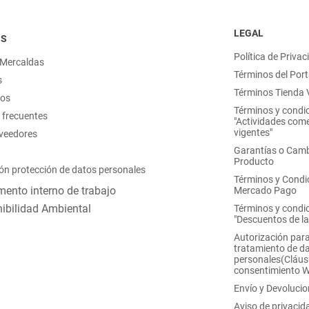
LEGAL
OS
Política de Privac
 Mercaldas
Términos del Port
s
Términos Tienda V
nos
Términos y condi
 frecuentes
"Actividades come
vigentes"
oveedores
Garantías o Camb
Producto
ón protección de datos personales
Términos y Condi
ento interno de trabajo
Mercado Pago
ibilidad Ambiental
Términos y condi
"Descuentos de l
Autorización para
tratamiento de d
personales(Cláus
consentimiento 
Envío y Devoluci
Aviso de privacid