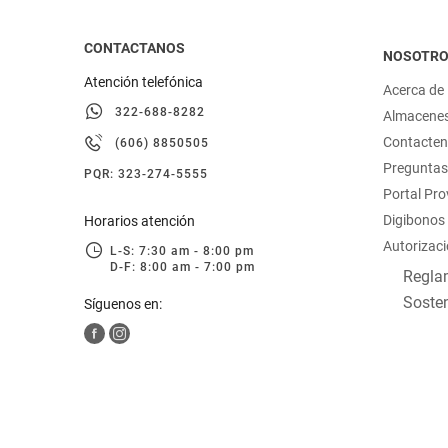
CONTACTANOS
NOSOTR
Atención telefónica
Acerca de
322-688-8282
Almacene
Contacte
(606) 8850505
Preguntas
PQR: 323-274-5555
Portal Pr
Digibonos
Horarios atención
Autorizaci
L-S: 7:30 am - 8:00 pm
D-F: 8:00 am - 7:00 pm
Reglam
Sosten
Síguenos en: