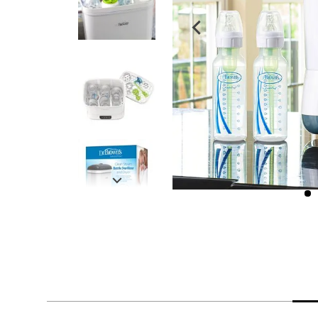
despensa
Mantequilla
Arroz
lácteos y refrigerados
vinos y licores
cuidado del bebé
mascotas
limpieza
cuidado personal
otros