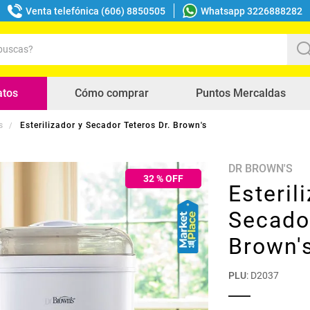
Venta telefónica (606) 8850505
Whatsapp 3226888282
uscas?
s buscados
atos
Cómo comprar
Puntos Mercaldas
s
Esterilizador y Secador Teteros Dr. Brown's
DR BROWN'S
32
% OFF
Esteril
Secador
Brown'
PLU
:
D2037