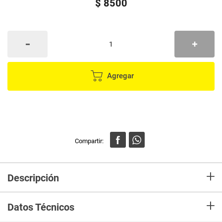
$
8500
Agregar
+
Descripción
Espumadera IMUSA esencial negro
+
Datos Técnicos