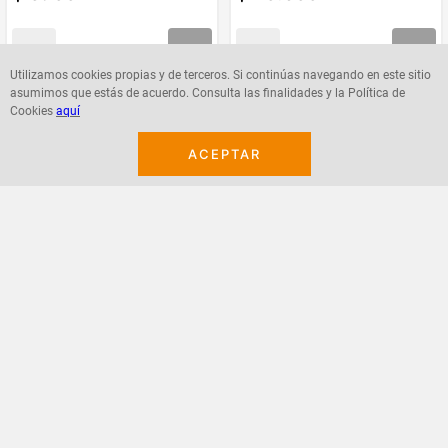
Utilizamos cookies propias y de terceros. Si continúas navegando en este sitio
asumimos que estás de acuerdo. Consulta las finalidades y la Política de
Agregar
Agregar
Cookies
aquí
ACEPTAR
¡Suscribete a nuestro newsletter!
Recibe las ofertas y novedades en tu buzón.
Acepto política de datos, términos y condiciones
Suscribirme