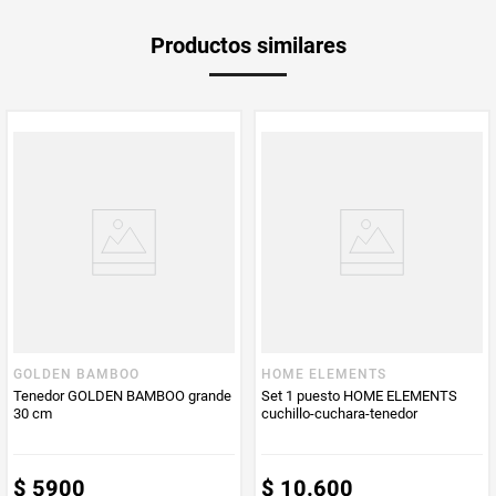
Peso Neto
1
Productos similares
Producto (kg)
PUM - Unidad
Unidad
de Medida
Producto
Mercaldas
Enviado Por
Vendido por
Mercaldas
GOLDEN BAMBOO
HOME ELEMENTS
Tenedor GOLDEN BAMBOO grande
Set 1 puesto HOME ELEMENTS
30 cm
cuchillo-cuchara-tenedor
$
5900
$
10
.
600